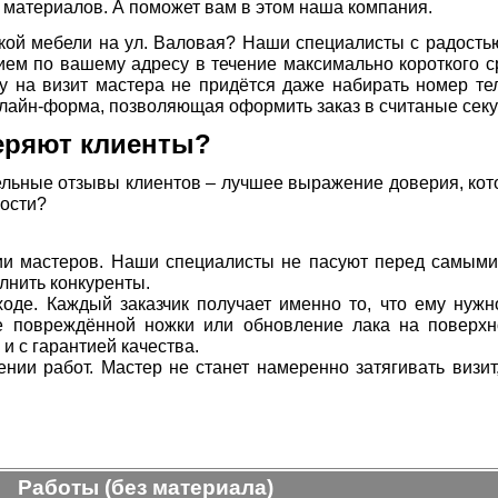
 материалов. А поможет вам в этом наша компания.
кой мебели на ул. Валовая? Наши специалисты с радость
ием по вашему адресу в течение максимально короткого с
ку на визит мастера не придётся даже набирать номер т
нлайн-форма, позволяющая оформить заказ в считаные сек
еряют клиенты?
ьные отзывы клиентов – лучшее выражение доверия, котор
ности?
и мастеров. Наши специалисты не пасуют перед самыми 
лнить конкуренты.
оде. Каждый заказчик получает именно то, что ему нужн
е повреждённой ножки или обновление лака на поверхн
и с гарантией качества.
нии работ. Мастер не станет намеренно затягивать визит
Работы (без материала)