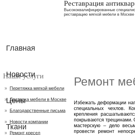
Реставрация антиква
Высококвалифицированные специалис
реставрацию мягкой мебели в Москве
Главная
Новости
Наши услуги
Ремонт ме
Перетяжка мягкой мебели
Цены
Доставка мебели в Москве
Избежать деформации нап
специальных чехлов. Ко
Благодарственные письма
крепления расшатываютс
покрываются трещинами. О
Новости компании
Ткани
мастерскую – дело весь
провести ремонт непоср
Ремонт кресел