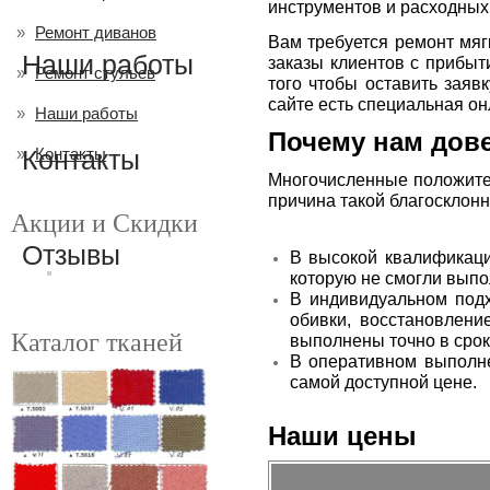
инструментов и расходных
Ремонт диванов
Вам требуется ремонт мяг
Наши работы
заказы клиентов с прибыт
Ремонт стульев
того чтобы оставить заяв
сайте есть специальная о
Наши работы
Почему нам дов
Контакты
Контакты
Многочисленные положител
причина такой благосклон
Акции и Скидки
Отзывы
В высокой квалификаци
которую не смогли выпо
В индивидуальном подх
обивки, восстановлени
Каталог тканей
выполнены точно в срок 
В оперативном выполне
самой доступной цене.
Наши цены