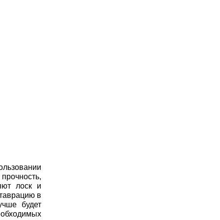
ользовании
прочность,
яют лоск и
ставрацию в
учше будет
еобходимых