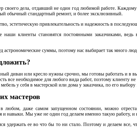
р своего дела, отдавший не один год любимой работе. Каждому
амый обычный стандартный ремонт, и более эксклюзивный.
тво, эстетическую привлекательность и надежность в последующ
е наши клиенты становятся постоянными заказчиками, ведь 
уд астрономические суммы, поэтому нас выбирает так много люд
дложить?
ный диван или кресло нужны срочно, мы готовы работать и в в
сть все необходимое для любого вида работ, поэтому клиенту не
ебель у себя в мастерской или дома у заказчика, по его выбору
их мастеров
 любом, даже самом запущенном состоянии, можно отреставр
 и навыки. Мы уже не один год делаем именно такую работу, и к
я удержать ее во что бы то ни стало. Поэтому и делаем все, 