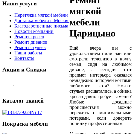
Ремонт
Наши услуги
мягкой
Перетяжка мягкой мебели
мебели
Доставка мебели в Москве
Благодарственные письма
Царицыно
Новости компании
Ремонт кресел
Ремонт диванов
Ремонт стульев
Ещё вчера вы с
Наши работы
удовольствием пили чай или
Контакты
смотрели телевизор в кругу
семьи, сидя на любимом
Акции и Скидки
диване, а сегодня этот
предмет интерьера оказался
безнадёжно испорчен когтями
любимого кота? Ножки
стульев расшатались, а обивка
кресла давно требует замены?
Каталог тканей
Любые досадные
происшествия можно
пережить с минимальными
потерями, если доверить
Покраска мебели
починку профессионалам.
Мастера нашей компании