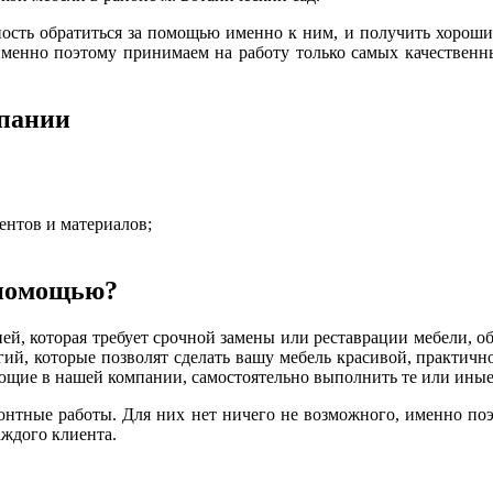
ность обратиться за помощью именно к ним, и получить хороши
именно поэтому принимаем на работу только самых качественны
пании
нтов и материалов;
 помощью?
ией, которая требует срочной замены или реставрации мебели,
гий, которые позволят сделать вашу мебель красивой, практично
ющие в нашей компании, самостоятельно выполнить те или иные
онтные работы. Для них нет ничего не возможного, именно по
аждого клиента.